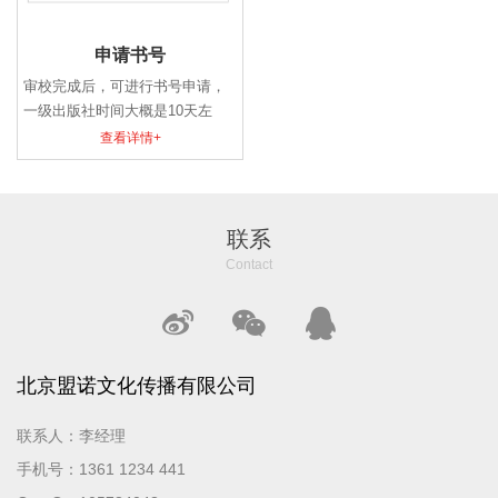
申请书号
审校完成后，可进行书号申请，
一级出版社时间大概是10天左
右，省级出版社大概是20天左
查看详情+
右。申请过程中采用实名制，是
需要出版社向新闻出版总署备案
获得cip数据。申请书号需要准备
的资料:定稿书名、作者名、作者
联系
的身份证复印件、作者简介等。
Contact
北京盟诺文化传播有限公司
联系人：李经理
手机号：1361 1234 441